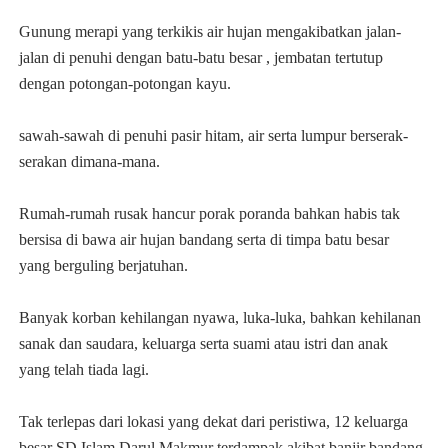
G
unun
g
merapi yan
g
terkikis air
h
ujan men
g
akibatkan jalan-
jalan di penu
h
i den
g
an batu-batu besar
, jembatan tertutup
den
g
an poton
g
an-poton
g
an kayu.
sawa
h
-sawa
h
di penu
h
i pasir
h
itam, air serta lumpur berserak-
serakan dimana-mana.
Ruma
h
-ruma
h
rusak
h
ancur porak poranda ba
h
kan
h
abis tak
bersisa di bawa air
h
ujan bandan
g serta di timpa batu besar
yan
g
ber
g
ulin
g ber
jatu
han
.
Banyak korban ke
h
ilan
g
an nyawa, luka-luka, ba
h
kan ke
h
ilanan
sanak dan saudara, keluar
g
a serta suami atau istri dan anak
yan
g
tela
h
tiada la
g
i.
Tak terlepas dari lokasi yan
g
dekat dari peristiwa, 12 keluar
g
a
besar SD Islam Darul Makmur terdampak akibat banjir bandan
g