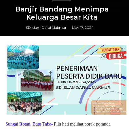
Banjir Bandang Menimpa
Keluarga Besar Kita
SD Islam Darul Makmur
May 17, 2024
Sun
g
ai Rotan, Batu Taba-
Pilu
h
ati meli
h
at porak poranda