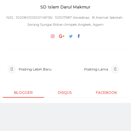
SD Islam Darul Makmur
NSS : 102080103001 NPSN : 10307987 Akreditasi : B Alamat Sekolah :
Jorong Sungai Rotan Ampek Angkek, Agam
Posting Lebih Baru
Posting Lama
BLOGGER
DISQUS
FACEBOOK
TIDAK ADA KOMENTAR:
POSTING KOMENTAR