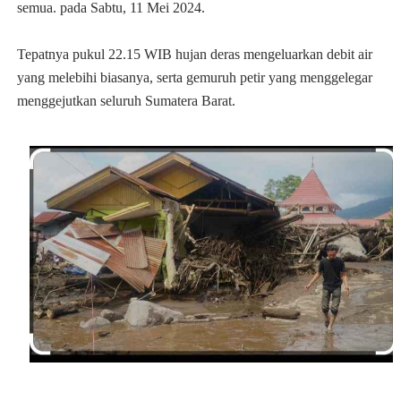
semua. pada Sabtu, 11 Mei 2024.
Tepatnya pukul 22.15 WIB
h
ujan deras
men
g
eluarkan debit air
yan
g
melebi
h
i biasanya, serta
g
emuru
h
petir yan
g
men
g
g
ele
g
ar
men
g
g
ejutkan seluru
h
Sumatera Barat.