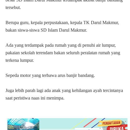
tersebut.
Berupa
g
uru, kepala perpustakaan, kepala TK Darul Makmur,
bakan siswa-siswa SD Islam Darul Makmur.
Ada yan
g
terdampak pada ruma
h
yan
g
di penu
h
i air lumpur,
pakaian sekola
h
terendam bakan seluru
h
peralatan ruma
h
yan
g
terkena lumpur.
Sepeda motor yan
g
terbawa arus
banjir bandang.
Ju
g
a lebi
h
para
h
la
g
i ada anak yan
g
ke
h
ilan
g
an aya
h
tercintanya
saat peristiwa naas ini menimpa.