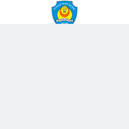
SD Islam Darul Makmur
NSS : 102080103001 NPSN : 10307987 Akreditasi : B Alamat Sekolah :
Jorong Sungai Rotan Ampek Angkek, Agam
Posting Lebih Baru
Posting Lama
BLOGGER
DISQUS
FACEBOOK