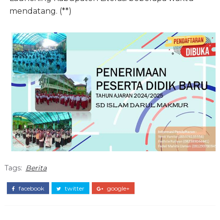
mendatang. (**)
Tags:
Berita
facebook
twitter
google+